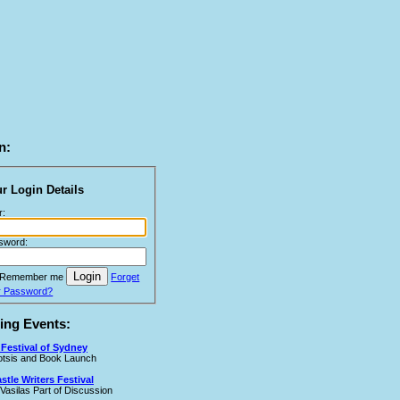
n:
r Login Details
r:
sword:
Remember me
Forget
r Password?
ng Events:
Festival of Sydney
Cotsis and Book Launch
tle Writers Festival
 Vasilas Part of Discussion