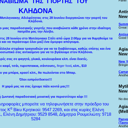
ΝΑΒΙΩΜΑ
ΤΗΣ
ΓΙΟΡΤΗΣ
ΤΟΥ
Panel
ΚΛΗΔΟΝΑ
Anti
New
 Μυτιληνιακης Αδελφότητας στις 28 Ιουνίου διοργανώνει την γιορτή του
Κλήδονα.
Summe
Great 
μο μιας παραδοσιακής γιορτής που αναβιώνετε κάθε χρόνο στην ιδιαίτερη
πατρίδα μας την Λέσβο.
Antiss
Good S
τις 28 Ιουνίου στο Μυτιληνιακο Σπίτι από ώρα 2:00μμ για να θυμηθούμε τα
ά και να περάσουμε όλοι μαζί ένα όμορφο απόγευμα.
Agia
τάλληλα στιχάκια τραγουδιών για να τα διαβάσουμε, καθώς επίσης και ένα
οσωπικό σας αντικείμενο για να το βγάλουμε στον Κλήδονα.
New
ές σας σε φαγητά, γλυκά, κουλουράκια κλπ. είναι δεκτές.
New Ye
Bringi
ε καφέ, τσάι, τυροπιτακια, σάντουιτς,
finger food
, κλπ., $10
Carna
ο για μπύρα, κρασί κλπ., θα πωλούνται στο Μπαρ.
Anothe
Όλοι ευπρόσδεκτοι!!!
Myti
Η χαρά μας να σας έχουμε πάλι κοντά μας!!!
New
 ζωντανή παραδοσιακή μουσική για περισσότερο κέφι !!!
No doc
ληροφορίες μπορείτε να τηλεφωνήσετε στην πρόεδρο του
Agia
α
τος Κ
Βίκυ Κρητικού: 9547 2269, και στις κυρίες Ελένη
(Mel
, Ελένη Δημήτριου: 9529 8548, Δήμητρα Ρουμελιώτη: 9718
5284
Panyg
(Tavro
Anothe