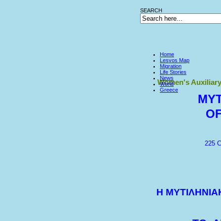
SEARCH
Home
Lesvos Map
Migration
Life Stories
News
Women's Auxiliary
World
Greece
MYT
OF
225 C
Η ΜΥΤΙΛΗΝΙ