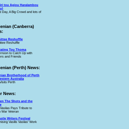
iri tou Agiou Haralambou
u)
t Day, A Big Crowd and lots of
lenian (Canberra)
s:
ttee Reshuffle
tee Reshuffle
rating Tou Thoma
ernoon to Catch Up with
rs and Friends
lenian (Perth) News:
nian Brotherhood of Perth
estern Australia
Visits Perth
r News:
en The Shots and the
e
 Vasilas Pays Tribute to
 War Veteran
tle Writers Festival
ising Vasilis Vasilas' Work