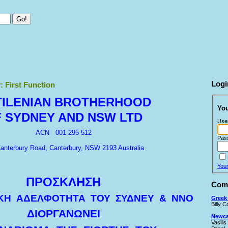
Logi
: First Function
ILENIAN BROTHERHOOD
You
 SYDNEY AND NSW LTD
Use
ACN 001 295 512
Pas
anterbury Road
, Canterbury
, NSW 2193 Australia
You
ΠΡΟΣΚΛΗΣΗ
Comi
ΑΚΗ ΑΔΕΛΦΟΤΗΤΑ ΤΟΥ ΣΥΔΝΕΥ & ΝΝΟ
Greek 
Billy 
ΔΙΟΡΓΑΝΩΝΕΙ
Newcas
Vasilis