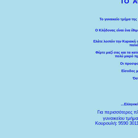
ΤΟ
Α
Το γυναικείο τμήμα της
Ο Κλήδονας είναι ένα έθι
Ελάτε λοιπόν την Κυριακή σ
παλι
Φέρτε μαζί σας και τα κα
πολύ μικρό πρ
Οι προσφορ
Είσοδος μ
Όσ
…Ελληνική
Για περισσότερες π
γυναικείου τμήμα
Κουρουλή: 9590 3011