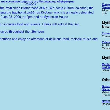
 του γυναικείου τμήματος της Μυτιληνιακης Αδελφότητας
Panyg
03/06/09
(Tavro
the Mytilenian Brotherhood of N.S.W's socio-cultural calendar, the
A Grea
sng the traditional
giotrti tou Klidona
- which is annually celebrated
Fun
, June 28, 2009, at 2pm and at Mytilenian House.
Myti
ch includes food and sweets. Drinks will sold at the Bar.
New
played throughout the afternoon.
Commi
Commit
fternoon and enjoy an afternoon of delicious food, melodic music and
Celeb
An Aft
Membe
Myti
Mytile
and W
Santa 
Othe
Betwe
Silenc
Vasilis
Korean
Newcas
Recogn