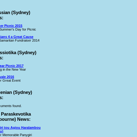
ssian (Sydney)
s:
r Picnic 2015
Summer's Day for Picnic
ians 4 a Great Cause
amaritan Fundraiser 2014
ssiotika (Sydney)
s:
ar Picnic 2017
ng in the New Year
vale 2016
r Great Event
lenian (Sydney)
s:
uments found.
 Paraskevotika
bourne) News:
iri tou Agiou Haralambou
u)
r Memorable Panygiri